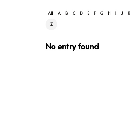
All
A
B
C
D
E
F
G
H
I
J
Z
No entry found