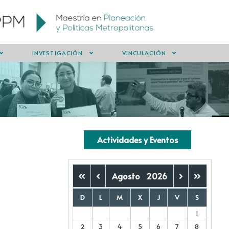
INVESTIGACIÓN
VINCULACIÓN
Actividades y Eventos
Agosto
2026
D
L
M
X
J
V
S
1
2
3
4
5
6
7
8