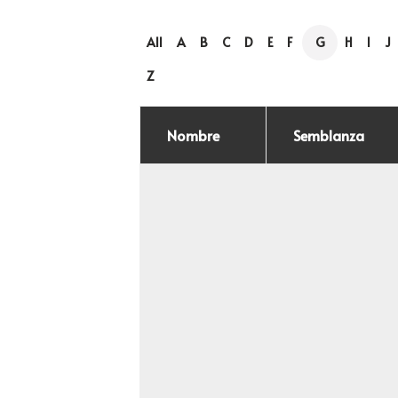
All
A
B
C
D
E
F
G
H
I
J
Z
Nombre
Semblanza