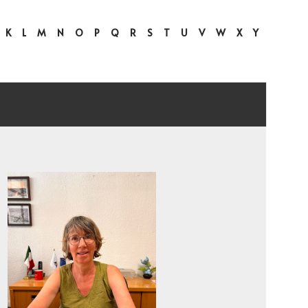
K
L
M
N
O
P
Q
R
S
T
U
V
W
X
Y