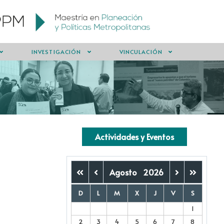
INVESTIGACIÓN
VINCULACIÓN
Actividades y Eventos
Agosto
2026
D
L
M
X
J
V
S
1
2
3
4
5
6
7
8