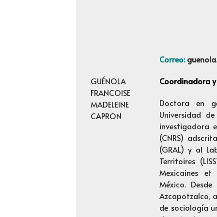
Correo:
guenola
GUÉNOLA
Coordinadora y
FRANCOISE
Doctora en ge
MADELEINE
Universidad de
CAPRON
investigadora e
(CNRS) adscrit
(GRAL) y al Labo
Territoires (LI
Mexicaines et
México. Desde
Azcapotzalco, a
de sociología u