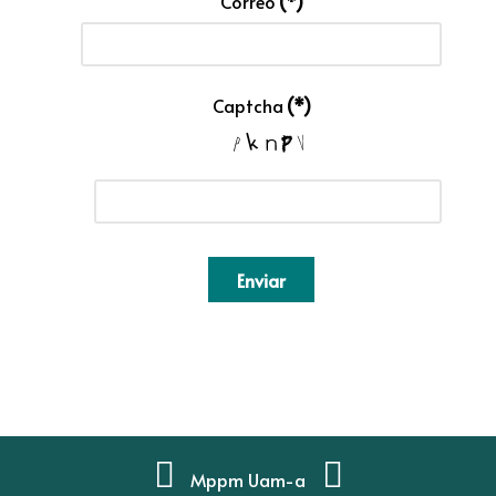
Correo
(*)
Captcha
(*)
Enviar
Mppm Uam-a