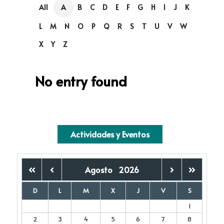
All
A
B
C
D
E
F
G
H
I
J
K
L
M
N
O
P
Q
R
S
T
U
V
W
X
Y
Z
No entry found
Actividades y Eventos
Agosto
2026
D
L
M
X
J
V
S
1
2
3
4
5
6
7
8