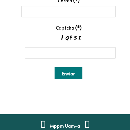
Correo
(*)
Captcha
(*)
Enviar
Mppm Uam-a