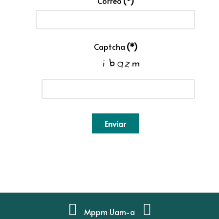
Correo
(*)
Captcha
(*)
Enviar
Mppm Uam-a