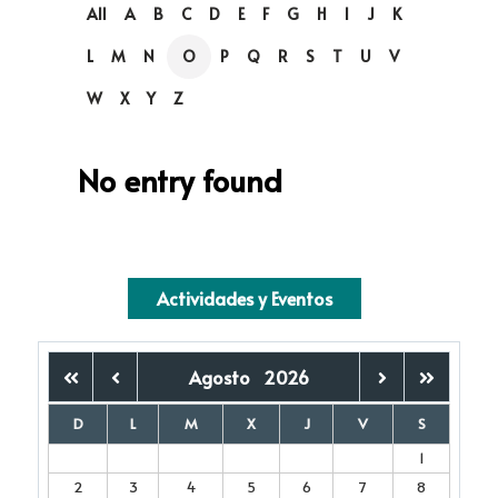
All
A
B
C
D
E
F
G
H
I
J
K
L
M
N
O
P
Q
R
S
T
U
V
W
X
Y
Z
No entry found
Actividades y Eventos
Agosto
2026
D
L
M
X
J
V
S
1
2
3
4
5
6
7
8