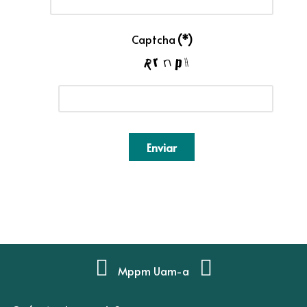
Captcha
(*)
Enviar
Mppm Uam-a