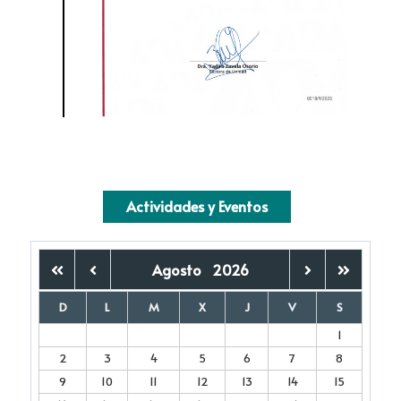
Actividades y Eventos
Agosto
2026
D
L
M
X
J
V
S
1
2
3
4
5
6
7
8
9
10
11
12
13
14
15