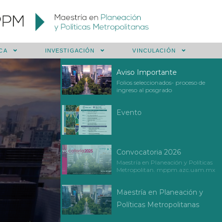
CA
INVESTIGACIÓN
VINCULACIÓN
Aviso Importante
Folios seleccionados- proceso de
ingreso al posgrado
Evento
Convocatoria 2026
Maestría en Planeación y Políticas
Metropolitan. mppm.azc.uam.mx
Maestría en Planeación y
Políticas Metropolitanas