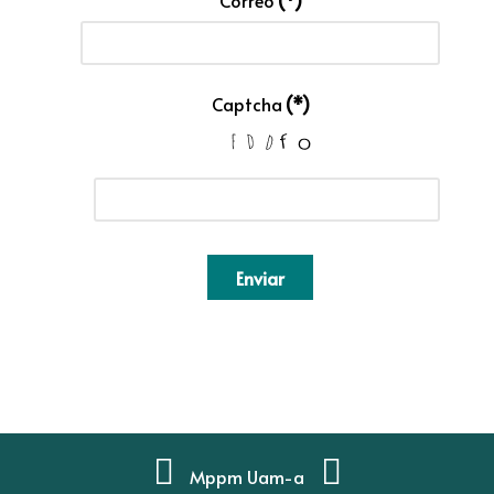
Correo
(*)
Captcha
(*)
Enviar
Mppm Uam-a