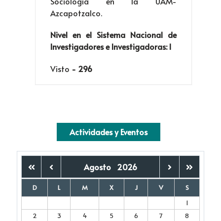
Sociología en la UAM-
Azcapotzalco.
Nivel en el Sistema Nacional de
Investigadores e Investigadoras: I
Visto
- 296
Actividades y Eventos
Agosto
2026
D
L
M
X
J
V
S
1
2
3
4
5
6
7
8