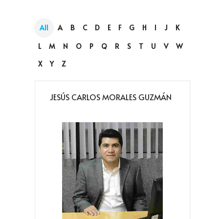
All
A
B
C
D
E
F
G
H
I
J
K
L
M
N
O
P
Q
R
S
T
U
V
W
X
Y
Z
JESÚS CARLOS MORALES GUZMÁN