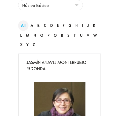
All
A
B
C
D
E
F
G
H
I
J
K
L
M
N
O
P
Q
R
S
T
U
V
W
X
Y
Z
JASMÍN ANAVEL MONTERRUBIO
REDONDA